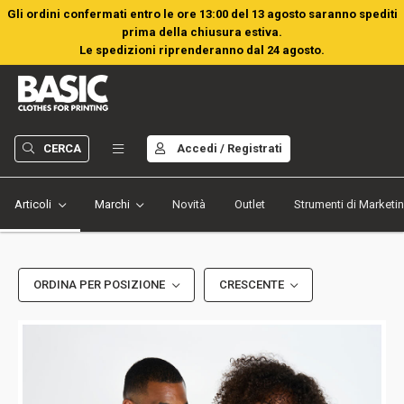
Gli ordini confermati entro le ore 13:00 del 13 agosto saranno spediti
prima della chiusura estiva.
Le spedizioni riprenderanno dal 24 agosto.
CERCA
Accedi / Registrati
Articoli
Marchi
Novità
Outlet
Strumenti di Marketi
ORDINA PER POSIZIONE
CRESCENTE