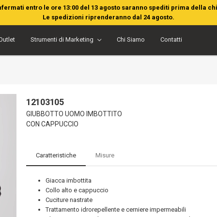
nfermati entro le ore 13:00 del 13 agosto saranno spediti prima della ch
Le spedizioni riprenderanno dal 24 agosto.
Outlet
Strumenti di Marketing
Chi Siamo
Contatti
12103105
GIUBBOTTO UOMO IMBOTTITO
CON CAPPUCCIO
Caratteristiche
Misure
Giacca imbottita
Collo alto e cappuccio
Cuciture nastrate
Trattamento idrorepellente e cerniere impermeabili