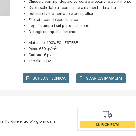
Chiusura con zip, doppio cursore e protezione per il mento
Due tasche laterali con cerniera nascoste da patta
polsinii elastici con asole per i pollici
Filettato con sbieco elastico
Loghi stampati sul petto e sul retro
Dettagli stampati all'interno
Materiale: 100% POLIESTERE
2
Peso: 650 gr/m
Cartone: 6 pz.
Imballo: 1 pz.
SCHEDA TECNICA
SCARICA IMMAGINI
rai l'ordine entro 5/7 giorni dalla
SU RICHIESTA