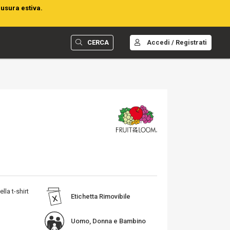
iusura estiva.
CERCA
Accedi / Registrati
lla t-shirt
Etichetta Rimovibile
Uomo, Donna e Bambino