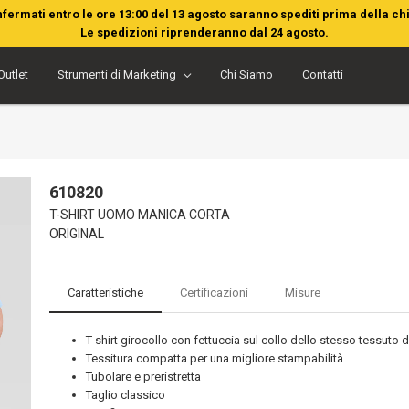
nfermati entro le ore 13:00 del 13 agosto saranno spediti prima della ch
Le spedizioni riprenderanno dal 24 agosto.
Outlet
Strumenti di Marketing
Chi Siamo
Contatti
610820
T-SHIRT UOMO MANICA CORTA
ORIGINAL
Caratteristiche
Certificazioni
Misure
T-shirt girocollo con fettuccia sul collo dello stesso tessuto de
Tessitura compatta per una migliore stampabilità
Tubolare e preristretta
Taglio classico