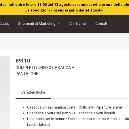
nfermati entro le ore 13:00 del 13 agosto saranno spediti prima della ch
Le spedizioni riprenderanno dal 24 agosto.
Outlet
Strumenti di Marketing
Chi Siamo
Contatti
B9110
COMPLETO UNISEX CASACCA +
PANTALONE
Caratteristiche
Casacca unisex manica corta • Collo a V • Aperture laterali
Una tasca aperta sul petto • Due tasche aperti laterali
Una tasca per le penne • Pantalone con elastico e laccio in vit
tasche laterali