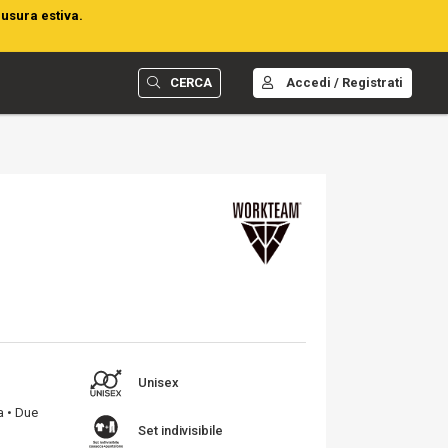
iusura estiva.
CERCA
Accedi / Registrati
Unisex
a • Due
Set indivisibile