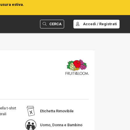
iusura estiva.
CERCA
Accedi / Registrati
lla t-shirt
Etichetta Rimovibile
rali
Uomo, Donna e Bambino