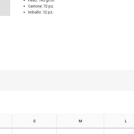
Peso: 145 gr/m
Cartone: 72 pz.
Imballo: 12 pz.
S
M
L