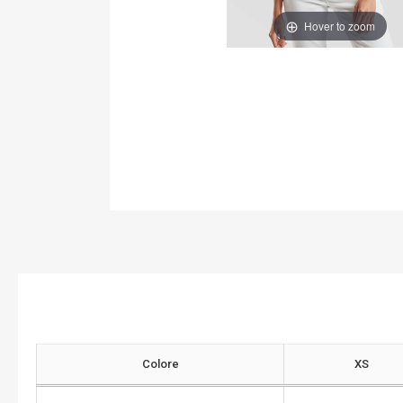
Hover to zoom
Colore
XS