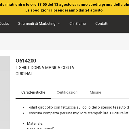
nfermati entro le ore 13:00 del 13 agosto saranno spediti prima della ch
Le spedizioni riprenderanno dal 24 agosto.
Outlet
Strumenti di Marketing
Chi Siamo
Contatti
O614200
T-SHIRT DONNA MANICA CORTA
ORIGINAL
Caratteristiche
Certificazioni
Misure
T-shirt girocollo con fettuccia sul collo dello stesso tessuto de
Tessitura compatta per una migliore stampabilità. Cuciture late
Materiale:
2