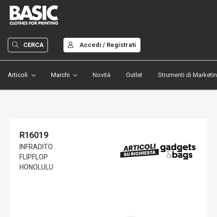
CERCA
Accedi / Registrati
Articoli
Marchi
Novità
Outlet
Strumenti di Marketi
R16019
INFRADITO
FLIPFLOP
HONOLULU