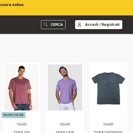
iusura estiva.
CERCA
Accedi / Registrati
NUOVI COLORI
T-SHIRT
T-SHIRT
T-SHIRT
TSRA150
TSRA150S
TSRA150TINTES