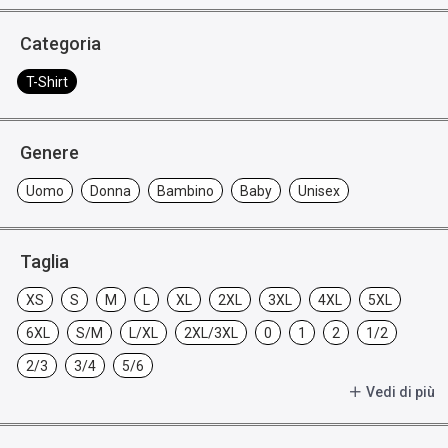
Categoria
T-Shirt
Genere
Uomo
Donna
Bambino
Baby
Unisex
Taglia
XS
S
M
L
XL
2XL
3XL
4XL
5XL
6XL
S/M
L/XL
2XL/3XL
0
1
2
1/2
2/3
3/4
5/6
Vedi di più