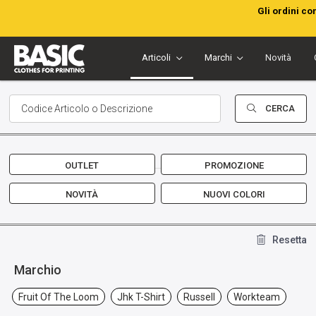
Gli ordini co
Articoli
Marchi
Novità
CERCA
OUTLET
PROMOZIONE
NOVITÀ
NUOVI COLORI
Resetta
Marchio
Fruit Of The Loom
Jhk T-Shirt
Russell
Workteam