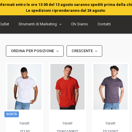
nfermati entro le ore 13:00 del 13 agosto saranno spediti prima della ch
Le spedizioni riprenderanno dal 24 agosto.
Outlet
Strumenti di Marketing
Chi Siamo
Contatti
ORDINA PER POSIZIONE
CRESCENTE
NOVITÀ
T-SHIRT
T-SHIRT
T-SHIRT
JT150
TSRO150FIT
TS150ST