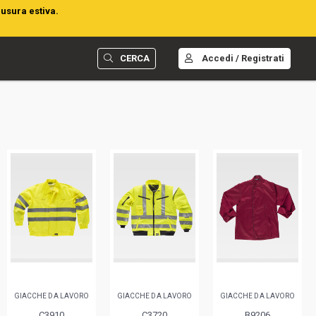
iusura estiva.
CERCA
Accedi / Registrati
GIACCHE DA LAVORO
GIACCHE DA LAVORO
GIACCHE DA LAVORO
C3910
C3720
B9206