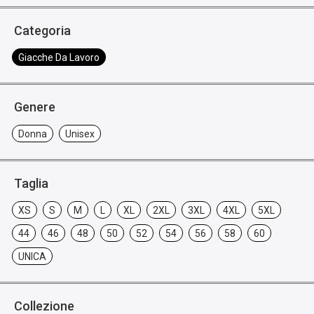
Categoria
Giacche Da Lavoro
Genere
Donna
Unisex
Taglia
XS
S
M
L
XL
2XL
3XL
4XL
5XL
44
46
48
50
52
54
56
58
60
UNICA
Collezione