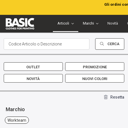
Gli ordini co
Articoli
Marchi
Novità
CERCA
OUTLET
PROMOZIONE
NOVITÀ
NUOVI COLORI
Resetta
Marchio
Workteam