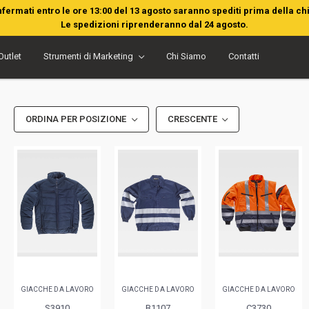
nfermati entro le ore 13:00 del 13 agosto saranno spediti prima della ch
Le spedizioni riprenderanno dal 24 agosto.
Outlet
Strumenti di Marketing
Chi Siamo
Contatti
ORDINA PER POSIZIONE
CRESCENTE
GIACCHE DA LAVORO
GIACCHE DA LAVORO
GIACCHE DA LAVORO
S3910
B1107
C3730