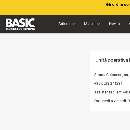
Gli ordini co
Articoli
Marchi
Novità
Unità operativ
Strada Colonese, sn,
+39 0523 241231
assistenzaclienti@ba
Da lunedì a venerdì: 9: