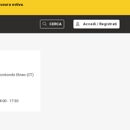
iusura estiva.
CERCA
Accedi / Registrati
porotondo Etneo (CT)
4:00 - 17:30