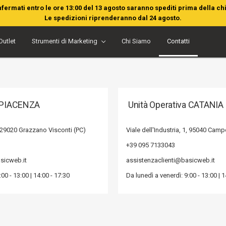
nfermati entro le ore 13:00 del 13 agosto saranno spediti prima della ch
Le spedizioni riprenderanno dal 24 agosto.
Outlet
Strumenti di Marketing
Chi Siamo
Contatti
a PIACENZA
Unità Operativa CATANIA
 29020 Grazzano Visconti (PC)
Viale dell'Industria, 1, 95040 Cam
+39 095 7133043
sicweb.it
assistenzaclienti@basicweb.it
00 - 13:00 | 14:00 - 17:30
Da lunedì a venerdì: 9:00 - 13:00 | 1