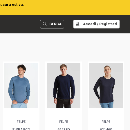
iusura estiva.
CERCA
Accedi / Registrati
FELPE
FELPE
FELPE
SWRAECO
621380
621460