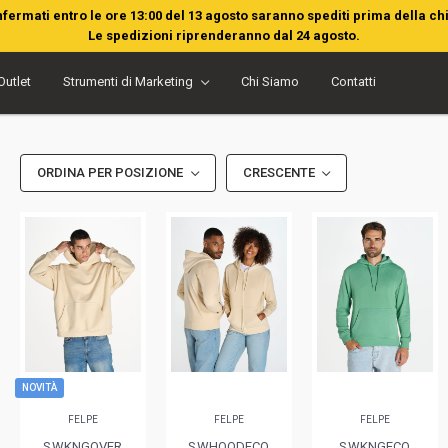
nfermati entro le ore 13:00 del 13 agosto saranno spediti prima della ch
Le spedizioni riprenderanno dal 24 agosto.
Outlet
Strumenti di Marketing
Chi Siamo
Contatti
ORDINA PER POSIZIONE
CRESCENTE
NOVITÀ
FELPE
FELPE
FELPE
SWKNGOVER
SWHOODECO
SWKNGECO