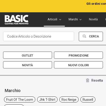
Gli ordini co
Articoli
Marchi
Novità
CERCA
OUTLET
PROMOZIONE
NOVITÀ
NUOVI COLORI
Resetta
Marchio
Fruit Of The Loom
Jhk T-Shirt
Roc Neige
Russell