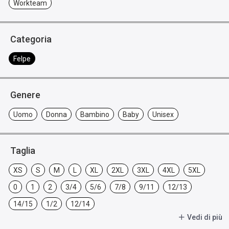
Workteam
Categoria
Felpe
Genere
Uomo
Donna
Bambino
Baby
Unisex
Taglia
XS
S
M
L
XL
2XL
3XL
4XL
5XL
0
1
2
3/4
5/6
7/8
9/11
12/13
14/15
1/2
12/14
Vedi di più