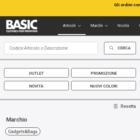
Gli ordini co
Articoli
Marchi
Novità
CERCA
OUTLET
PROMOZIONE
NOVITÀ
NUOVI COLORI
Resetta
Marchio
Gadgets&bags