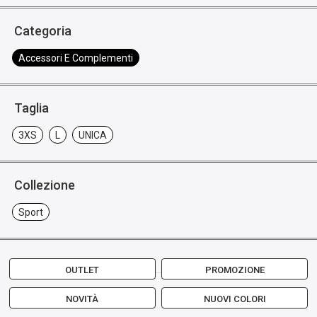
Categoria
Accessori E Complementi
Taglia
3XS
L
UNICA
Collezione
Sport
OUTLET
PROMOZIONE
NOVITÀ
NUOVI COLORI