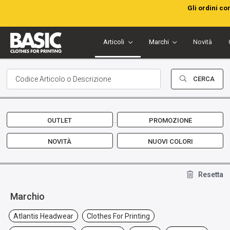
Gli ordini co
Articoli
Marchi
Novità
CERCA
OUTLET
PROMOZIONE
NOVITÀ
NUOVI COLORI
Resetta
Marchio
Atlantis Headwear
Clothes For Printing