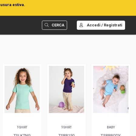
iusura estiva.
CERCA
Accedi / Registrati
T-SHIRT
T-SHIRT
BABY
TSLKTNG
TSRB150
TSRBBODY