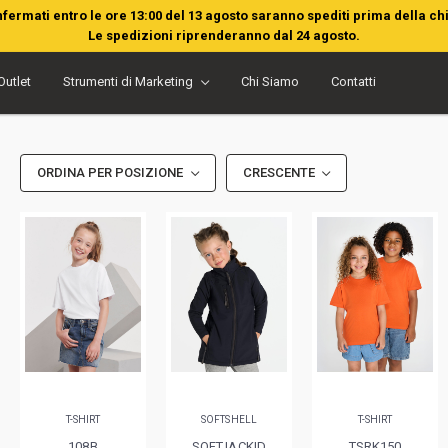
nfermati entro le ore 13:00 del 13 agosto saranno spediti prima della ch
Le spedizioni riprenderanno dal 24 agosto.
Outlet
Strumenti di Marketing
Chi Siamo
Contatti
ORDINA PER POSIZIONE
CRESCENTE
T-SHIRT
SOFTSHELL
T-SHIRT
108B
SOFTJACKID
TSRK150