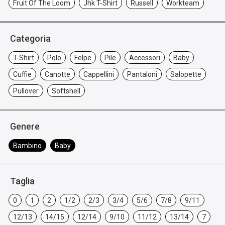
Fruit Of The Loom
Jhk T-Shirt
Russell
Workteam
Categoria
T-Shirt
Polo
Felpe
Pile
Accessori
Baby
Cuffie
Canotte
Cappellini
Pantaloni
Salopette
Pullover
Softshell
Genere
Bambino
Baby
Taglia
0
1
2
1/2
2/3
3/4
5/6
7/8
9/11
12/13
14/15
12/14
9/10
11/12
13/14
7