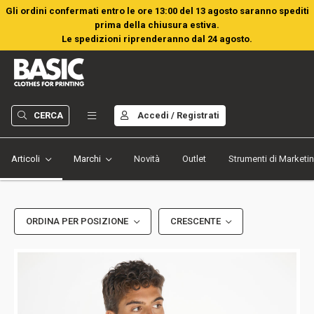
Gli ordini confermati entro le ore 13:00 del 13 agosto saranno spediti
prima della chiusura estiva.
Le spedizioni riprenderanno dal 24 agosto.
CERCA
Accedi / Registrati
Articoli
Marchi
Novità
Outlet
Strumenti di Marketi
ORDINA PER POSIZIONE
CRESCENTE