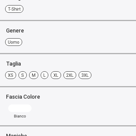
T-Shirt
Genere
Uomo
Taglia
XS
S
M
L
XL
2XL
3XL
Fascia Colore
Bianco
Maniche