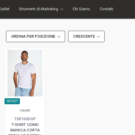
Outlet
Strumenti di Marketing
Chi Siamo
Contatti
ORDINA PER POSIZIONE
CRESCENTE
OUTLET
T-SHIRT
TSR160DGP
T-SHIRT UOMO
MANICA CORTA