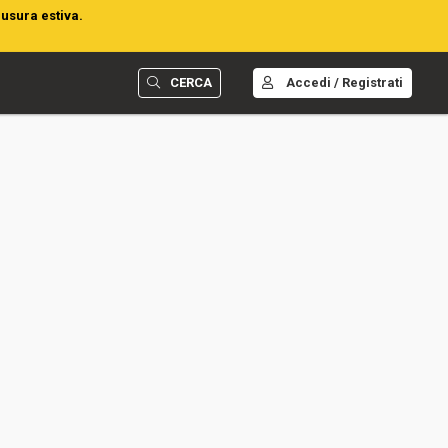
iusura estiva.
CERCA
Accedi / Registrati