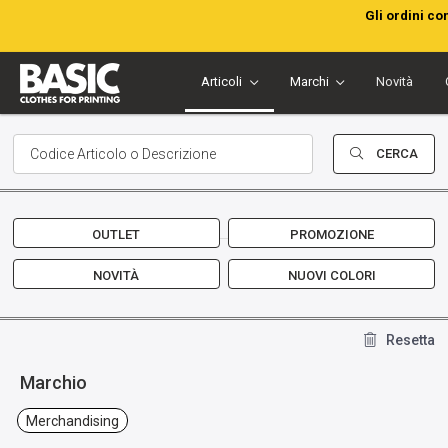
Gli ordini co
Articoli
Marchi
Novità
CERCA
OUTLET
PROMOZIONE
NOVITÀ
NUOVI COLORI
Resetta
Marchio
Merchandising