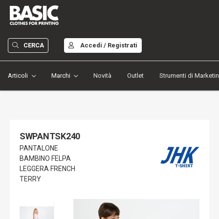
CERCA
Accedi / Registrati
Articoli
Marchi
Novità
Outlet
Strumenti di Marketi
SWPANTSK240
PANTALONE
BAMBINO FELPA
LEGGERA FRENCH
TERRY